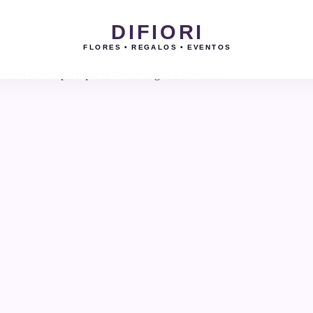
DIFIORI
FLORES • REGALOS • EVENTOS
ción directa para que tu detalle llegue a domicilio.