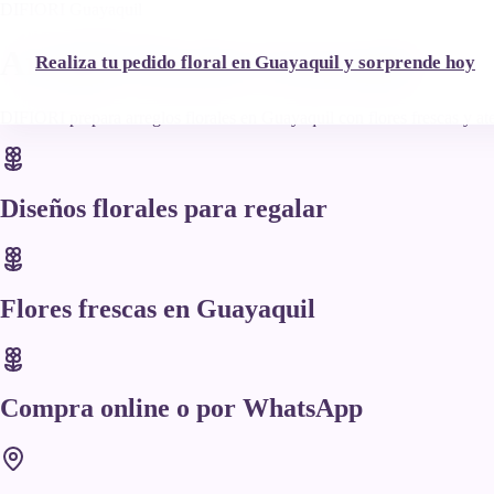
DIFIORI Guayaquil
Arreglos florales Guayaquil
Realiza tu pedido floral en Guayaquil y sorprende hoy
DIFIORI prepara arreglos florales en Guayaquil con flores frescas y aten
Diseños florales para regalar
Flores frescas en Guayaquil
Compra online o por WhatsApp