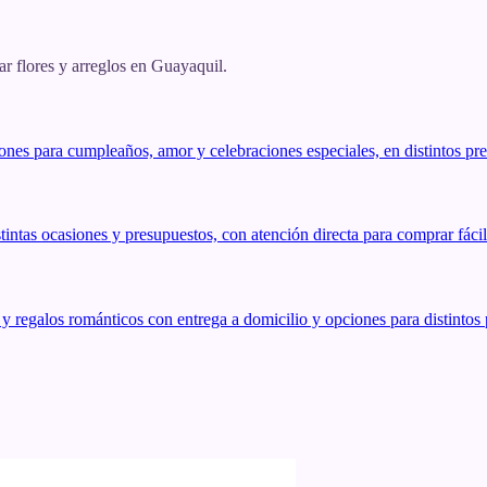
 flores y arreglos en Guayaquil.
ones para cumpleaños, amor y celebraciones especiales, en distintos pr
stintas ocasiones y presupuestos, con atención directa para comprar fáci
 regalos románticos con entrega a domicilio y opciones para distintos 