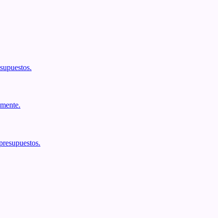
esupuestos.
lmente.
presupuestos.